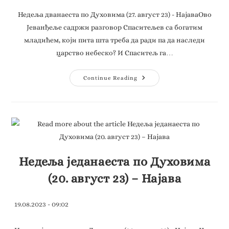
Недеља дванаеста по Духовима (27. август 23) - НајаваОво
Јеванђеље садржи разговор Спаситељев са богатим
младићем, који пита шта треба да ради па да наследи
царство небеско? И Спаситељ га…
Continue Reading
Недеља једанаеста по Духовима
(20. август 23) – Најава
19.08.2023 - 09:02