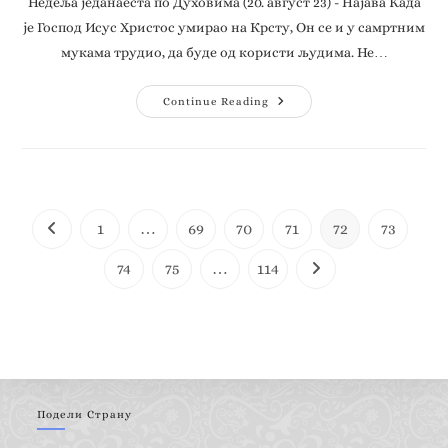
Недеља једанаеста по Духовима (20. август 23) - Најава Када
је Господ Исус Христос умирао на Крсту, Он се и у самртним
мукама трудио, да буде од користи људима. Не…
Continue Reading
1
…
69
70
71
72
73
74
75
…
114
Подели Страну