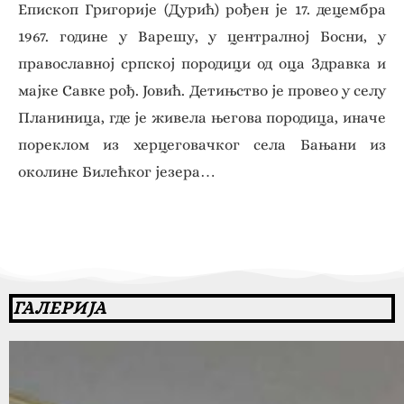
Епископ Григорије (Дурић) рођен је 17. децембра
1967. године у Варешу, у централној Босни, у
православној српској породици од оца Здравка и
мајке Савке рођ. Јовић. Детињство је провео у селу
Планиница, где је живела његова породица, иначе
пореклом из херцеговачког села Бањани из
околине Билећког језера…
ГАЛЕРИЈА