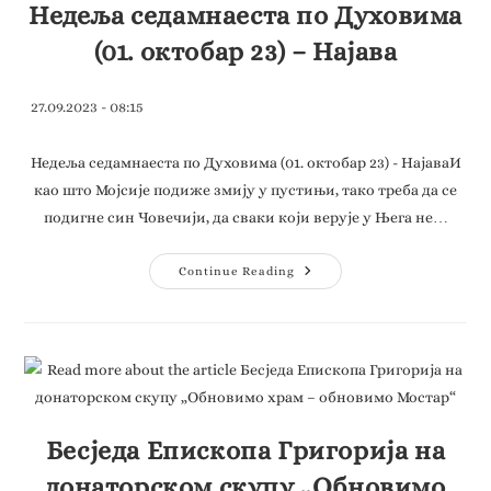
Недеља седамнаеста по Духовима
(01. октобар 23) – Најава
27.09.2023 - 08:15
Недеља седамнаеста по Духовима (01. октобар 23) - НајаваИ
као штo Мојсије подиже змију у пустињи, тако треба да се
подигне син Човечији, да сваки који верује у Њега не…
Continue Reading
Бесједа Епископа Григорија на
донаторском скупу „Обновимо