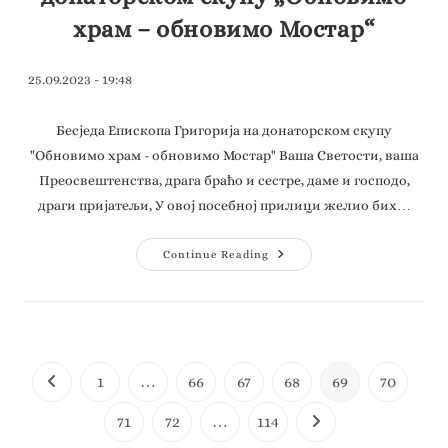
храм – обновимо Мостар“
25.09.2023 - 19:48
Бесједа Епископа Григорија на донаторском скупу
"Обновимо храм - обновимо Мостар" Ваша Светости, ваша
Преосвештенства, драга браћо и сестре, даме и господо,
драги пријатељи, У овој посебној прилици желио бих…
Continue Reading
1
…
66
67
68
69
70
71
72
…
114