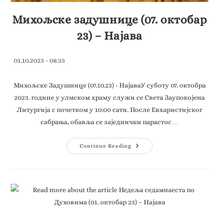
Михољске задушнице (07. октобар
23) – Најава
01.10.2023 - 08:33
Михољске Задушнице (07.10.23) - НајаваУ суботу 07. октобра
2023. године у улмском храму служи се Света Заупокојена
Литургија с почетком у 10:00 сати. После Евхаристијског
сабрања, обавља се заједнички парастос…
Continue Reading