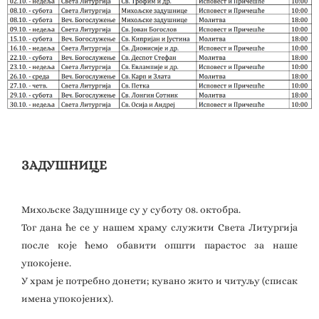
ЗАДУШНИЦЕ
Михољске Задушнице су у суботу 08. октобра.
Тог дана ће се у нашем храму служити Света Литургија
после које ћемо обавити општи парастос за наше
упокојене.
У храм је потребно донети; кувано жито и читуљу (списак
имена упокојених).