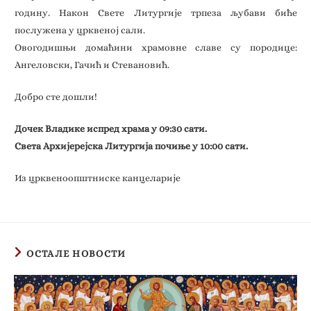
годину. Након Свете Литургије трпеза љубави биће
послужена у црквеној сали.
Овогодишњи домаћини храмовне славе су породице:
Ангеловски, Гачић и Стевановић.
Добро сте дошли!
Дочек Владике испред храма у 09:30 сати.
Света Архијерејска Литургија почиње у 10:00 сати.
Из црквеноопштниске канцеларије
ОСТАЛЕ НОВОСТИ