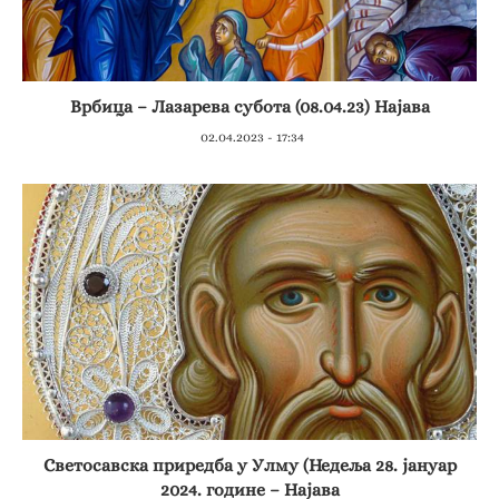
Врбица – Лазарева субота (08.04.23) Најава
02.04.2023 - 17:34
Светосавска приредба у Улму (Недеља 28. јануар
2024. године – Најава