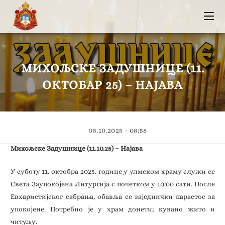
МИХОЉСКЕ ЗАДУШНИЦЕ (11.
ОКТОБАР 25) – НАЈАВА
05.10.2025 - 08:58
Михољске Задушнице (11.10.25) – Најава
У суботу 11. октобра 2025. године у улмском храму служи се
Света Заупокојена Литургија с почетком у 10:00 сати. После
Евхаристијског сабрања, обавља се заједнички парастос за
упокојене. Потребно је у храм донети; кувано жито и
читуљу.