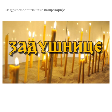
Из црквеноопштинске канцеларије