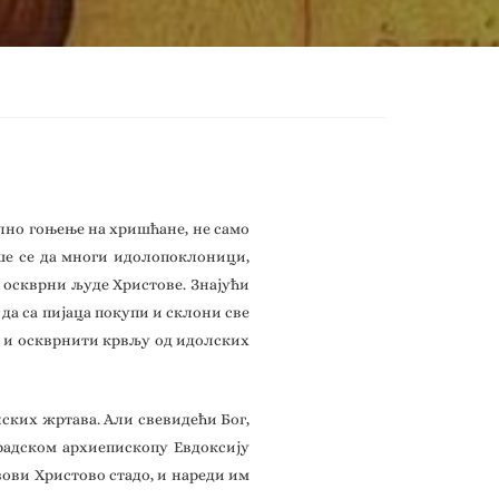
лно гоњење на хришћане, не само
аше се да многи идолопоклоници,
 оскврни људе Христове. Знајући
да са пијаца покупи и склони све
ти и оскврнити крвљу од идолских
ских жртава. Али свевидећи Бог,
градском архиепископу Евдоксију
азови Христово стадо, и нареди им