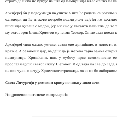
строго да нико не купује ништа од намирница изложених на пи
Архијереј би у недоумици па упита: А шта ће радити сиротиња 
одговори да ће њихове потребе подмирити дајући им кољиво.
пшеница кувана с медом, јер ми смо у Евхаити навикли да то 
му одговори: Ја сам Христов мученик Теодор, Он ме сада посла 
Архијереј тада одмах устаде, сазва све хришћане, и извести
вражје. А безакони цар, видећи да је његова тајна замка откри
намирнице. Хришћани, пак, у суботу прве великопосне с
прослављајући светог слугу Његовог. И од тада па све до сад
на ово чудо, и штују Христовог страдалца, да се не би забор
Света Литургија у улмском храму почиње у 10:00 сати
Из црквеноопштинске канцеларије