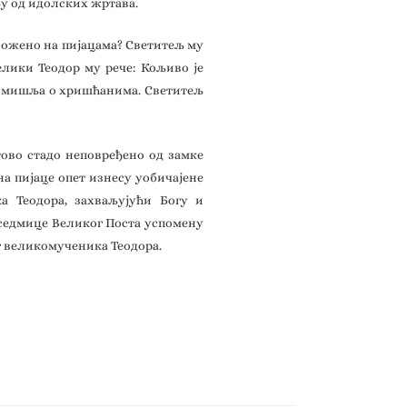
љу од идолских жртава.
зложено на пијацама? Светитељ му
елики Теодор му рече: Кољиво је
 промишља о хришћанима. Светитељ
тово стадо неповређено од замке
 на пијаце опет изнесу уобичајене
а Теодора, захваљујући Богу и
е седмице Великог Поста успомену
г великомученика Теодора.