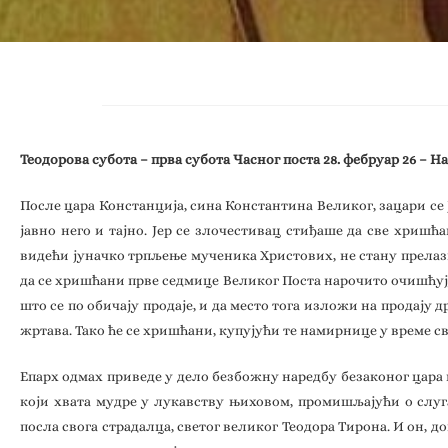
Теодорова субота – прва субота Часног поста 28. фебруар 26 – На
После цара Констанција, сина Константина Великог, зацари се
јавно нeгo и тајно. Јер се злочестивац стиђаше да све хриш
видећи јуначко трпљење мученика Христових, не стану прелаз
да се хришћани прве седмице Великог Поста нарочито очишћују 
што се по обичају продаје, и да место тога изложи на продају
жртава. Тако ће се хришћани, купујући те намирнице у време с
Епарх одмах приведе у дело безбожну наредбу безаконог цар
који хвата мудре у лукавству њиховом, промишљајући о слуг
посла свога страдалца, светог великог Теодора Тирона. И он, до