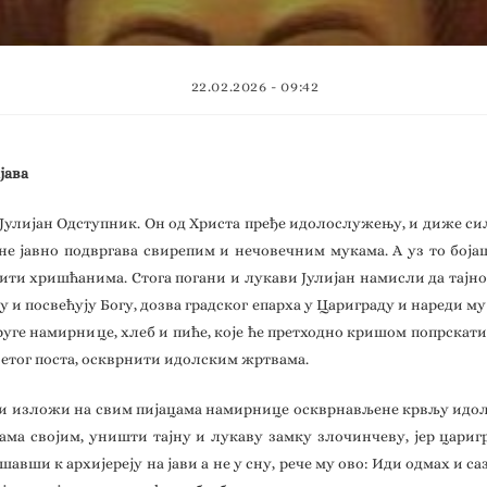
22.02.2026 - 09:42
јава
 Јулијан Одступник. Он од Христа пређе идолослужењу, и диже си
ћане јавно подвргава свирепим и нечовечним мукама. А уз то бој
ити хришћанима. Стога погани и лукави Јулијан намисли да тајно
и посвећују Богу, дозва градског епарха у Цариграду и нареди му 
 друге намирнице, хлеб и пиће, које ће претходно кришом попрска
ветог поста, оскврнити идолским жртвама.
а и изложи на свим пијацама намирнице оскврнављене крвљу идол
ама својим, уништи тајну и лукаву замку злочинчеву, јер цари
шавши к архијереју на јави а не у сну, рече му ово: Иди одмах и с