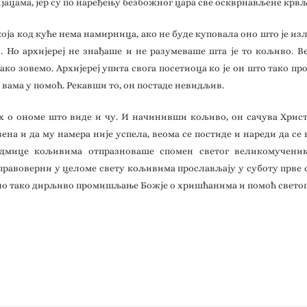
јацама, јер су по наређењу безбожног цара све оскврнављене крв
која код куће нема намирница, ако не буде куповала оно што је и
 Но архијереј не знађаше и не разумеваше шта је то кољиво. В
тако зовемо. Архијереј упита свога посетиоца ко је он што тако
к вама у помоћ. Рекавши то, он постаде невидљив.
 их о ономе што виде и чу. И начинивши кољиво, он сачува Хрис
вена и да му намера није успела, веома се постиде и нареди да се
едмице кољивима отпразноваше спомен светог великомученик
а, правоверни у целоме свету кољивима прослављају у суботу прв
авило тако дирљиво промишљање Божје о хришћанима и помоћ свето