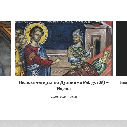
Недеља четврта по Духовима (06. јул 25) –
Нед
Најава
29.06.2025 - 08:25