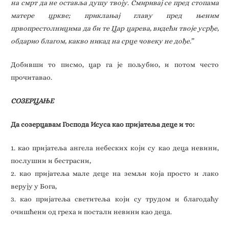
на смрт да не оставља душу твоју. Смиривај се пред стопама
матере цркве; приклањај главу пред њеним
првопрестолницима да би те Цар царева, видећи твоје усрђе,
обдарио благом, какво никад на срце човеку не дође.”
Добивши то писмо, цар га је пољубио, и потом често
прочитавао.
СОЗЕРЦАЊЕ
Да созерцавам Господа Исуса као пријатеља деце и то:
1. као пријатеља ангела небеских који су као деца невини,
послушни и бестрасни,
2. као пријатеља мале деце на земљи која просто и лако
верују у Бога,
3. као пријатеља светитеља који су трудом и благодаћу
очишћени од греха и постали невини као деца.