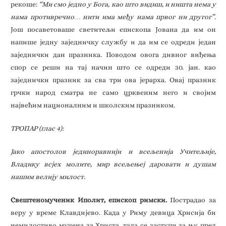
рекоше:
“Ми смо једно у Бога, као што видиш, и ништа нема у
нама противречно… нити има међу нама првог ни другог”
.
Још посаветоваше светитељи епископа Јована да им он
напише једну заједничку службу и да им се одреди један
заједнички дан празника. Поводом овога дивног виђења
спор се реши на тај начин што се одреди 30. јан. као
заједнички празник за сва три ова јерарха. Овај празник
грчки народ сматра не само црквеним него и својим
највећим националним и школским празником.
ТРОПАР (глас 4):
Јако апостолов јединоравнији и всељенија Учитељије,
Владику всјех молите, мир всељењеј даровати и душам
нашим велију милост.
Свештеномученик Иполит, епископ римски.
Пострадао за
веру у време Клавдијево. Када у Риму девица Хрисија би
немилостиво мучена за Христа, тада се заступи за њу пред