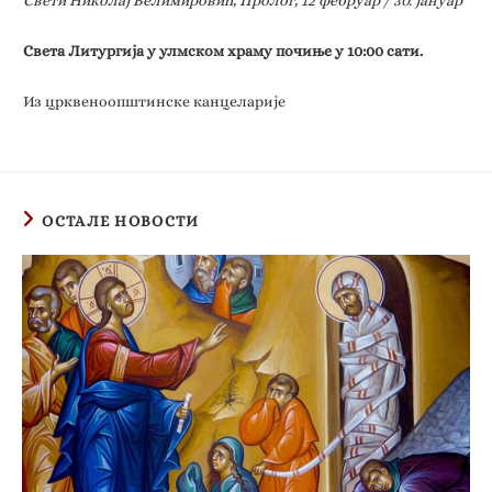
Свети Николај Велимировић, Пролог, 12 фебруар / 30. јануар
Света Литургија у улмском храму почиње у 10:00 сати.
Из црквеноопштинске канцеларије
ОСТАЛЕ НОВОСТИ