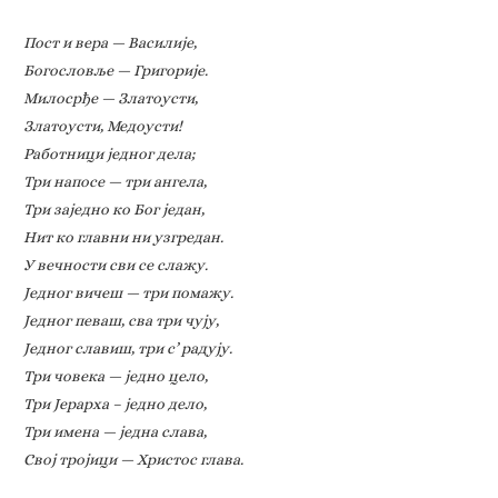
Пост и вера — Василије,
Богословље — Григорије.
Милосрђе — Златоусти,
Златоусти, Медоусти!
Работници једног дела;
Три напосе — три ангела,
Три заједно ко Бог један,
Нит ко главни ни узгредан.
У вечности сви се слажу.
Једног вичеш — три помажу.
Једног певаш, сва три чују,
Једног славиш, три с’ радују.
Три човека — једно цело,
Три Јерарха – једно дело,
Три имена — једна слава,
Свој тројици — Христос глава.