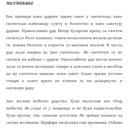
РАСУЂИВАЊЕ
Ево примера како цареви траже савет у светитеља, како
светитељи избегавају сујету и богатство и како саветују
цареве. Православни цар Петар бугарски крену са свитом
својом уз Рило планину, гоњен неодољивом жељом да види
св. Јована Рилског и користи се његовом поуком. И посла
цар људе напред да јаве светитељу. Но светитељ се не
сагласи на виђење с царем. Ожалошћени цар посла поново
људе са нешто јестивних ствари и довољно злата и молбом
да му светитељ напише неки савет. Јован прими јестиве
ствари а злато врати не хтевши га ни додирнути; и
одговори цару:
Ако желиш небесно царство, буди милостив као Отац
небесни. Не уздај се у неправду и не буди користољубив;
буди кротак, тих, свакоме доступан. Не примај похвале од
својих великаша. Порфира твоја нека сија врлинама. Сећање