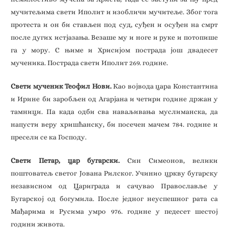
мучитељима свети Иполит и изобличи мучитеље. Због тога
протеста и он би стављен под суд, суђен и осуђен на смрт
после дугих истјазања. Везаше му и ноге и руке и потопише
га у мору. С њиме и Хрисијом пострада још двадесет
мученика. Пострада свети Иполит 269. године.
Свети мученик Теофил Нови.
Као војвода цара Константина
и Ирине би заробљен од Агарјана и четири године држан у
тамници. Па када одби сва наваљивања муслиманска, да
напусти веру хришћанску, би посечен мачем 784. године и
пресели се ка Господу.
Свети Петар, цар бугарски.
Син Симеонов, велики
поштоватељ светог Јована Рилског. Учинио цркву бугарску
независном од Цариграда и сачувао Православље у
Бугарској од богумила. После једног неуспешног рата са
Мађарима и Русима умро 976. године у педесет шестој
години живота.