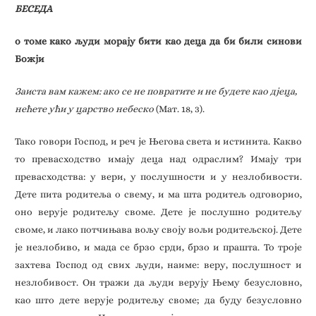
БЕСЕДА
о томе како људи морају бити као деца да би били синови
Божји
Заиста вам кажем: ако се не повратите и не будете као дјеца,
нећете ући у царство небеско
(Мат. 18, 3).
Тако говори Господ, и реч је Његова света и истинита. Какво
то превасходство имају деца над одраслим? Имају три
превасходства: у вери, у послушности и у незлобивости.
Дете пита родитеља о свему, и ма шта родитељ одговорио,
оно верује родитељу своме. Дете је послушно родитељу
своме, и лако потчињава вољу своју вољи родитељској. Дете
је незлобиво, и мада се брзо срди, брзо и прашта. То троје
захтева Господ од свих људи, наиме: веру, послушност и
незлобивост. Он тражи да људи верују Њему безусловно,
као што дете верује родитељу своме; да буду безусловно