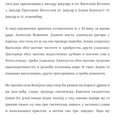
свој дан празновања у месецу јануару и то: Василије Велики
1. јануар, Григорије Богослов 25. јануар и Јован Златоуст 27.
јануар и 13. новембар.
А овај заједнички празник установљен је у XI веку за време
цара Алексија Комнена. Једном наста однекуда распра у
народу око тога, ко је од ове тројице највећи. Једни уздизаху
Василија због његове чистоте и храбрости; други уздизаху
Григорија због његове недостижне дубине и висине ума у
богословљу; трећи уздизаху Златоуста због његове чудесне
красноречивости и јасноће излагања вере. И тако, једни се
назваше василијани, други григоријани, а трећи јованити.
Но промислом Божјим овај спор би решен на корист цркве и
на још већу славу тројице светитеља. Епископ евхаитски
Јован (14. јуна) имаде једну визију у сну, наиме: најпре му се
јавише сваки од ова три светитеља, напосе у великој слави
и неисказаној красоти, а потом сва три заједно. Тада му