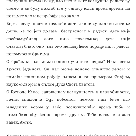
послушни према Њему, као што је дете послушно родитељу
своме; и да буду незлобиви у односу један према другом, да
не памте зло и не враћају зло за зло.
Вера, послушност и незлобивост главне су одлике детиње
душе. Уз то још долази: бестрасност и радост. Дете није
среброљубиво; дете није похотљиво; дете није
славољубиво; оно има око непомућено пороцима, и радост
непомућену бригама.
О браћо, ко нас може поново учинити децом? Нико осим
Христа јединога. Он нас може поново учинити децом и
помоћи поновном рођају нашем и то: примером Својим,
науком Својом и силом Духа Свога Светога.
О Господе Исусе, савршени у послушности и незлобивости,
вечни младенче Оца небесног, помози нам бити као
младенци вером у Тебе, послушношћу према Теби и
незлобивошћу једног према другом. Теби слава и хвала
вавек. Амин.