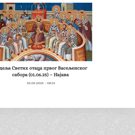
деља Светих отаца првог Васељенског
сабора (01.06.25) – Најава
25.05.2025 - 08:31