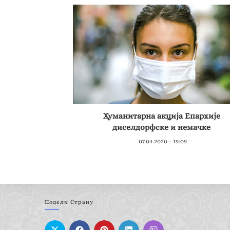
Хуманитарна акција Епархије
диселдорфске и немачке
07.04.2020 - 19:09
Подели Страну