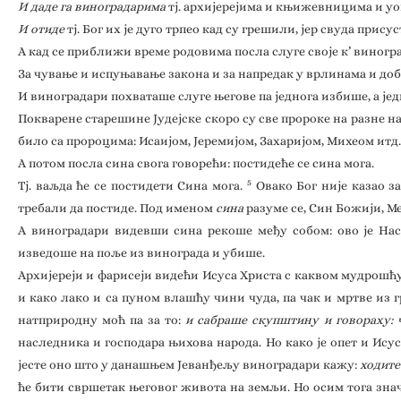
И даде га виноградарима
тј. архијерејима и књижевницима и уо
И отиде
тј. Бог их је дуго трпео кад су грешили, јер свуда при
А кад се приближи време родовима посла слуге своје к’ виногр
За чување и испуњавање закона и за напредак у врлинама и доб
И виноградари похваташе слуге његове па једнога избише, а јед
Покварене старешине Јудејске скоро су све пророке на разне н
било са пророцима: Исаијом, Јеремијом, Захаријом, Михеом итд.
А потом посла сина свога говорећи: постидеће се сина мога.
5
Тј. ваљда ће се постидети Сина мога.
Овако Бог није казао за
требали да постиде. Под именом
сина
разуме се, Син Божији, Ме
А виноградари видевши сина рекоше међу собом: ово је Насл
изведоше на поље из винограда и убише.
Архијереји и фарисеји видећи Исуса Христа с каквом мудрошћу
и како лако и са пуном влашћу чини чуда, па чак и мртве из 
натприродну моћ па за то:
и сабраше скупштину и говораху: ч
наследника и господара њихова народа. Но како је опет и Ису
јесте оно што у данашњем Јеванђељу виноградари кажу:
ходите
ће бити свршетак његовог живота на земљи. Но осим тога знача