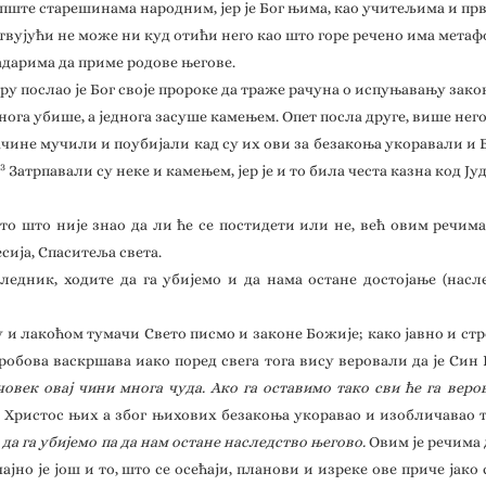
пште старешинама народним, јер је Бог њима, као учитељима и прв
суствујући не може ни куд отићи него као што горе речено има мета
адарима да приме родове његове.
ру послао је Бог своје пророке да траже рачуна о испуњавању зако
нога убише, а једнога засуше камењем. Опет посла друге, више нег
ачине мучили и поубијали кад су их ови за безакоња укоравали и 
3
Затрпавали су неке и камењем, јер је и то била честа казна код Јуд
то што није знао да ли ће се постидети или не, већ овим речима
сија, Спаситеља света.
едник, ходите да га убијемо и да нама остане достојање (насл
 и лакоћом тумачи Свето писмо и законе Божије; како јавно и ст
гробова васкршава иако поред свега тога вису веровали да је Син
овек овај чини многа чуда. Ако га оставимо тако сви ће га вер
с Христос њих а због њихових безакоња укоравао и изобличавао т
 да га убијемо па да нам остане наследство његово.
Овим је речима
јно је још и то, што се осећаји, планови и изреке ове приче јако