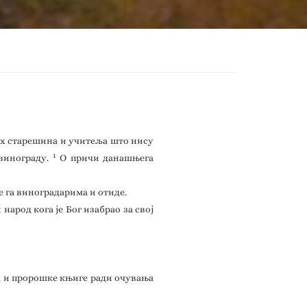
них старешина и учитеља што нису
1
 винограду.
О причи данашњега
е га виноградарима и отиде.
и народ кога је Бог изабрао за свој
вља и пророшке књиге ради очувања