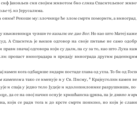
е Јо сиф Јаковљев син својим животом био слика Спаситељевог живо
поље
тј. из Јерусалима.
 оним? Рекоше му: злочинце ће злом смрти поморити, а виноград 
а су књижевници
чувши то казали: не дао Бог.
Но као што Матеј каже
суд. А Спаситељ је њихов одговор на своје питање не само одо
 прави значај одговора који су дали, па су за то, као што Лука к
или: пропаст виноградара и предају винограда другим раденицим
нај камен кога одбацише зидари постаде глава од угла. То би од Гос
8
им каменом
а тако се именује и у Св. Писму,
Крајеуголни камен везу
ује и спаја у једно тело Јудеје и идолопоклонике разрушивши, по
јице, да се на овој начин оснује хришћанска црква, па је
дивно и и
а, који се ради тога и до крсте смрти понизио, но који је слав