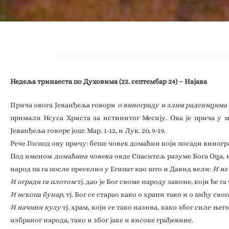
Недеља тринаеста по Духовима (22. септембар 24) – Најава
Прича овога Јеванђеља говори
о винограду и злим раденицима
примали Исуса Христа за истинитог Месију. Ова је прича у 
Јеванђеља говоре још: Мар. 1-12, и Лук. 20, 9-19.
Рече Господ ову причу: беше човек домаћин који посади виногра
Под именом
домаћина човека
овде Спаситељ разуме Бога Оца,
народ па га после преселио у Египат као што и Давид вели:
И из
И огради га плотом
тј. дао је Бог своме народу законе, који ће
И ископа бунар,
тј. Бог се старао како о храни тако и о пићу сво
И начини кулу
тј. храм, који се тако назива, како због силе њ
избраног народа, тако и због јаке и високе грађевине.