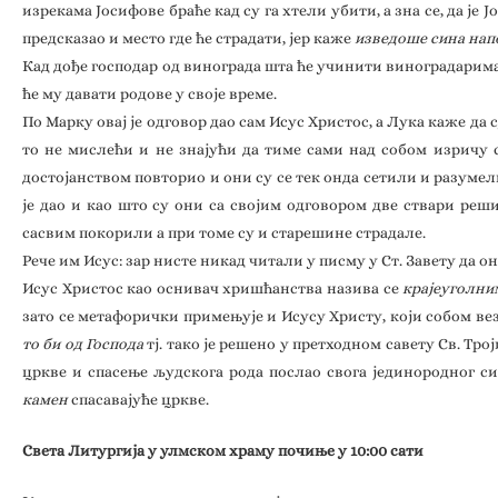
изрекама Јосифове браће кад су га хтели убити, а зна се, да ј
предсказао и место где ће страдати, јер каже
изведоше сина на
Кад дође господар од винограда шта ће учинити виноградарима
ће му давати родове у своје време.
По Марку овај је одговор дао сам Исус Христос, а Лука каже д
то не мислећи и не знајући да тиме сами над собом изричу 
достојанством повторио и они су се тек онда сетили и разумели
је дао и као што су они са својим одговором две ствари реш
сасвим покорили а при томе су и старешине страдале.
Рече им Исус: зар нисте никад читали у писму у Ст. Завету да о
Исус Христос као оснивач хришћанства назива се
крајеуголн
зато се метафорички примењује и Исусу Христу, који собом вез
то би од Господа
тј. тако је решено у претходном савету Св. Тро
цркве и спасење људскога рода послао свога јединородног син
камен
спасавајуће цркве.
Света Литургија у улмском храму почиње у 10:00 сати