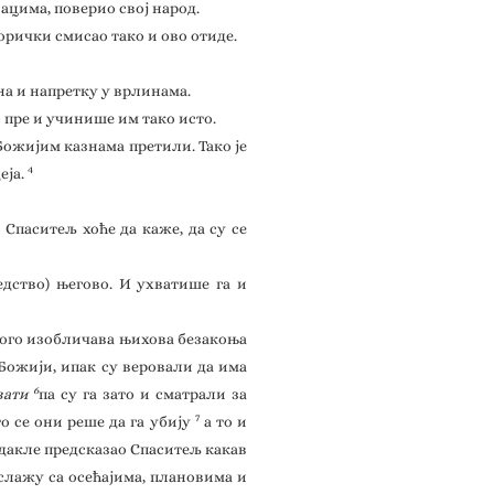
ацима, поверио свој народ.
форички смисао тако и ово отиде.
на и напретку у врлинама.
о пре и учинише им тако исто.
Божијим казнама претили. Тако је
4
еја.
 Спаситељ хоће да каже, да су се
едство) његово. И ухватише га и
рого изобличава њихова безакоња
 Божији, ипак су веровали да има
6
овати
па су га зато и сматрали за
7
о се они реше да га убију
а то и
 дакле предсказао Спаситељ какав
 слажу са осећајима, плановима и