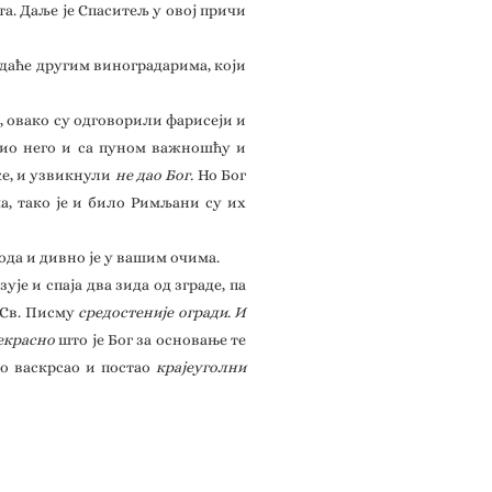
та. Даље је Спаситељ у овој причи
даће другим виноградарима, који
, овако су одговорили фарисеји и
брио него и са пуном важношћу и
аже, и узвикнули
не дао Бог.
Но Бог
а, тако је и било Римљани су их
пода и дивно је у вашим очима.
је и спаја два зида од зграде, па
 Св. Писму
средостеније огради. И
рекрасно
што је Бог за основање те
но васкрсао и постао
крајеуголни