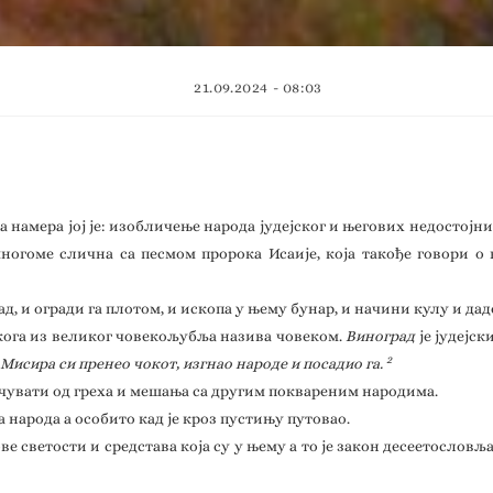
21.09.2024 - 08:03
а намера јој је: изобличење народа јудејског и његових недостој
многоме слична са песмом пророка Исаије, која такође говори о
д, и огради га плотом, и ископа у њему бунар, и начини кулу и дад
 кога из великог човекољубља назива човеком.
Виноград
је јудејск
2
 Мисира си пренео чокот, изгнао народе и посадио га.
 га чувати од греха и мешања са другим поквареним народима.
га народа а особито кад је кроз пустињу путовао.
егове светости и средстава која су у њему а то је закон десеетосло