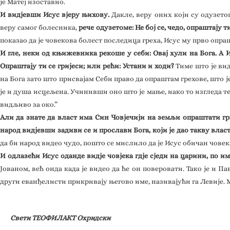
је Матеј изоставио.
И видјевши Исус вјеру њихову.
Дакле, веру оних који су одузето
веру самог болесника,
рече одузетоме: Не бој се, чедо, опраштају т
показао да је човекова болест последица греха, Исус му прво опра
И гле, неки од књижевника рекоше у себи: Овај хули на Бога. А 
Опраштају ти се гријеси; или рећи: Устани и ходи?
Тиме што је вид
на Бога зато што присвајам Себи право да опраштам грехове, што ј
је и душа исцељена. Учинивши оно што је мање, иако то изгледа те
видљиво за око.”
Али да знате да власт има Син Човјечији на земљи опраштати гри
народ видјевши задиви се и прослави Бога, који је дао такву вла
да би народ видео чудо, пошто се мислило да је Исус обичан човек,
И одлазећи Исус оданде видје човјека гдје сједи на царини, по им
Јованом, већ онда када је видео да ће он поверовати. Тако је и П
други еванђелисти прикривају његово име, називајући га Левије. М
Свети ТЕОФИЛАКТ Охридски