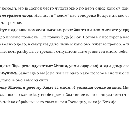
г донели, јер је Господ често чудотворио по вери оних који су 
и се гријеси твоји.
Назива га “чедом” као створење Божје или као оно
шта грехове.
Исус видјевши помисли њихове, рече: Зашто ви зло мислите у срц
ео њихове помисли, Он показује да је Бог. Потом их прекорева као
е велико дело, и сматрате да то чиним како бих избегао прекор. Ал
же, потврдићу да су грехови отпуштени, што је заиста много веће, 
јехе; Тада рече одузетоме: Устани, узми одар свој и иди дому с
ст људима.
Заповедио му је да понесе одар, како његово исцелење н
 иако је био већи од свих.
ену Матеја, и рече му: Хајде за мном. И уставши отиде за њим
. Ма
авла позвао касније, у своје време. Задиви се како еванђелиста о
атејево обраћење, и то само на реч Господњу, дело је Божије.