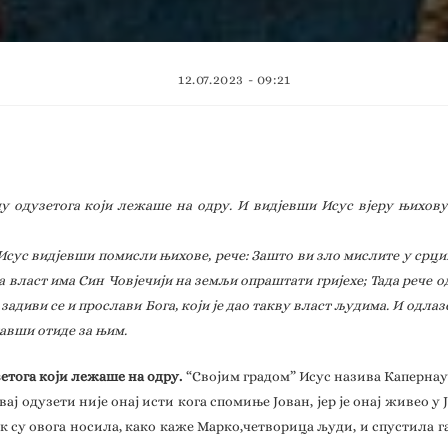
12.07.2023 - 09:21
у одузетога који лежаше на одру. И видјевши Исус вјеру њихову. 
 Исус видјевши помисли њихове, рече: Зашто ви зло мислите у срцим
да власт има Син Човјечији на земљи опраштати гријехе; Тада рече о
адиви се и прослави Бога, који је дао такву власт људима. И одлазе
тавши отиде за њим.
зетога који лежаше на одру.
“Својим градом” Исус назива Капернаум,
вај одузети није онај исти кога спомиње Јован, јер је онај живео у 
док су овога носила, како каже Марко,четворица људи, и спустила г