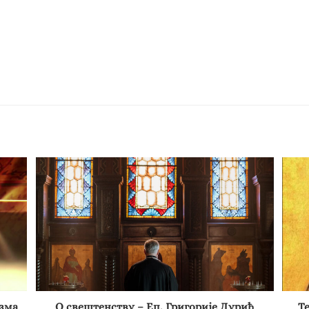
зма
О свештенству – Еп. Григорије Дурић
Т