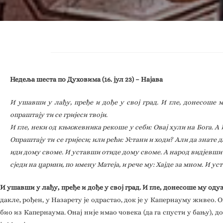
Недеља шестa по Духовима (16. јул 23) – Најава
И ушавши у лађу, пређе и дође у свој град. И гле, донесоше м
опраштају ти се гријеси твоји.
И гле, неки од књижевника рекоше у себи: Овај хули на Бога. А
Опраштају ти се гријеси; или рећи: Устани и ходи? Али да знате 
иди дому своме. И уставши отиде дому своме. А народ видјевши з
сједи на царини, по имену Матеја, и рече му: Хајде за мном. И ус
И ушавши у лађу, пређе и дође у свој град. И гле, донесоше му оду
дакле, рођен, у Назарету је одрастао, док је у Капернауму живео. О
био из Капернаума. Онај није имао човека (да га спусти у бању), 