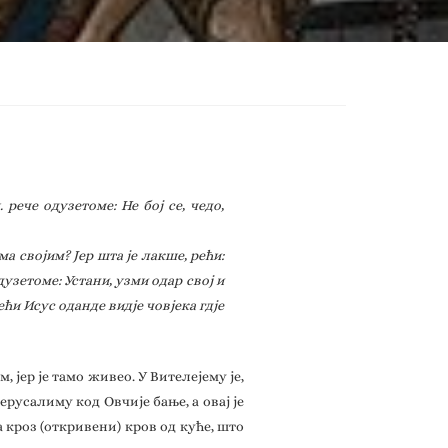
рече одузетоме: Не бој се, чедо,
а својим? Јер шта је лакше, рећи:
дузетоме: Устани, узми одар свој и
ћи Исус оданде видје човјека гдје
 јер је тамо живео. У Вителејему је,
Јерусалиму код Овчије бање, а овај је
а кроз (откривени) кров од куће, што