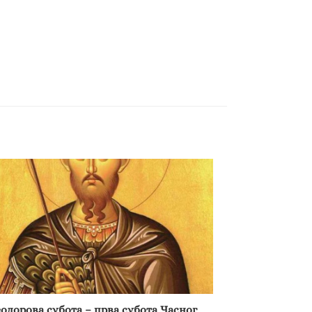
еодорова субота – прва субота Часног