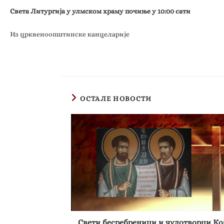
Света Литургија у улмском храму почиње у 10:00 сати
Из црквеноопштинске канцеларије
ОСТАЛЕ НОВОСТИ
Свети бесребреници и чудотворци Ко