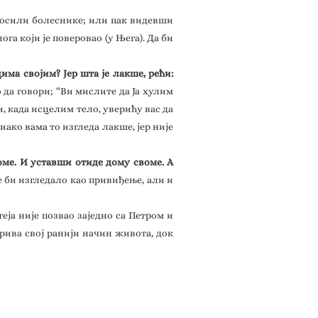
доносили болеснике; или пак видевши
га који је поверовао (у Њега). Да би
има својим? Јер шта је лакше, рећи:
 да говори; “Ви мислите да Ја хулим
и, када исцелим тело, уверићу вас да
иако вама то изгледа лакше, јер није
воме. И уставши отиде дому своме. А
е би изгледало као привиђење, али и
теја није позвао заједно са Петром и
ткрива свој ранији начин живота, док