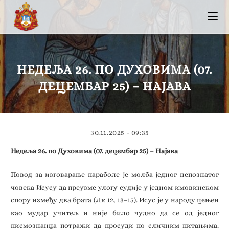
НЕДЕЉА 26. ПО ДУХОВИМА (07.
ДЕЦЕМБАР 25) – НАЈАВА
30.11.2025 - 09:35
Недеља 26. по Духовима (07. децембар 25) – Најава
Повод за изговарање параболе је молба једног непознатог
човека Исусу да преузме улогу судије у једном имовинском
спору између два брата (Лк 12, 13–15). Исус је у народу цењен
као мудар учитељ и није било чудно да се од једног
писмознанца потражи да просуди по сличним питањима.