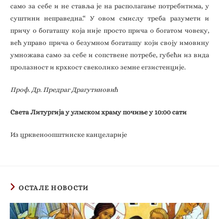
само за себе и не ставља је на располагање потребитима, у
суштини неправедна.“ У овом смислу треба разумети и
причу о богаташу која није просто прича о богатом човеку,
већ управо прича о безумном богаташу који своју имовину
умножава само за себе и сопствене потребе, губећи из вида
пролазност и крхкост свеколико земне егзистенције.
Проф. Др. Предраг Драгутиновић
Света Литургија у улмском храму почиње у 10:00 сати
Из црквеноопштинске канцеларије
ОСТАЛЕ НОВОСТИ