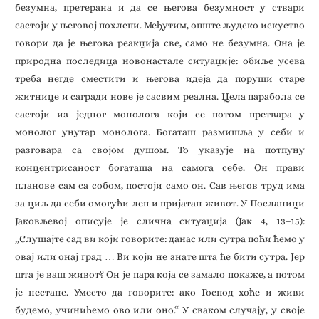
безумна, претерана и да се његова безумност у ствари
састоји у његовој похлепи. Међутим, опште људско искуство
говори да је његова реакција све, само не безумна. Она је
природна последица новонастале ситуације: обиље усева
треба негде сместити и његова идеја да поруши старе
житнице и сагради нове је сасвим реална. Цела парабола се
састоји из једног монолога који се потом претвара у
монолог унутар монолога. Богаташ размишља у себи и
разговара са својом душом. То указује на потпуну
концентрисаност богаташа на самога себе. Он прави
планове сам са собом, постоји само он. Сав његов труд има
за циљ да себи омогући леп и пријатан живот. У Посланици
Јаковљевој описује је слична ситуација (Јак 4, 13–15):
„Слушајте сад ви који говорите: данас или сутра поћи ћемо у
овај или онај град … Ви који не знате шта ће бити сутра. Јер
шта је ваш живот? Он је пара која се замало покаже, а потом
је нестане. Уместо да говорите: ако Господ хоће и живи
будемо, учинићемо ово или оно.“ У сваком случају, у своје