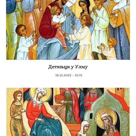
Детињци у Улму
18.12.2022 - 15:31