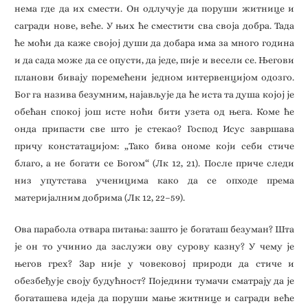
нема где да их смести. Он одлучује да поруши житнице и
сагради нове, веће. У њих ће сместити сва своја добра. Тада
ће моћи да каже својој души да добара има за много година
и да сада може да се опусти, да једе, пије и весели се. Његови
планови бивају поремећени једном интервенцијом одозго.
Бог га назива безумним, најављује да ће иста та душа којој је
обећан спокој још исте ноћи бити узета од њега. Коме ће
онда припасти све што је стекао? Господ Исус завршава
причу констатацијом: „Тако бива ономе који себи стиче
благо, а не богати се Богом“ (Лк 12, 21). После приче следи
низ упутстава ученицима како да се опходе према
материјалним добрима (Лк 12, 22–59).
Ова парабола отвара питања: зашто је богаташ безуман? Шта
је он то учинио да заслужи ову сурову казну? У чему је
његов грех? Зар није у човековој природи да стиче и
обезбеђује своју будућност? Поједини тумачи сматрају да је
богаташева идеја да поруши мање житнице и сагради веће