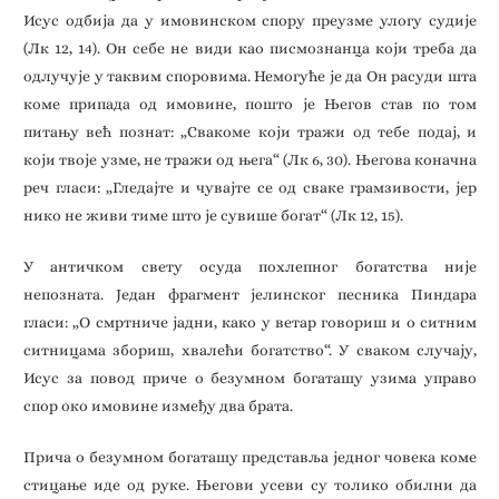
Исус одбија да у имовинском спору преузме улогу судије
(Лк 12, 14). Он себе не види као писмознанца који треба да
одлучује у таквим споровима. Немогуће је да Он расуди шта
коме припада од имовине, пошто је Његов став по том
питању већ познат: „Свакоме који тражи од тебе подај, и
који твоје узме, не тражи од њега“ (Лк 6, 30). Његова коначна
реч гласи: „Гледајте и чувајте се од сваке грамзивости, јер
нико не живи тиме што је сувише богат“ (Лк 12, 15).
У античком свету осуда похлепног богатства није
непозната. Један фрагмент јелинског песника Пиндара
гласи: „О смртниче јадни, како у ветар говориш и о ситним
ситницама збориш, хвалећи богатство“. У сваком случају,
Исус за повод приче о безумном богаташу узима управо
спор око имовине између два брата.
Прича о безумном богаташу представља једног човека коме
стицање иде од руке. Његови усеви су толико обилни да