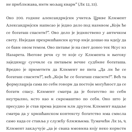
не приближава, нити мољац квари“ (Лк 12, 33).
Око 200. године александријски учитељ Цркве Климент
Александријски написао је једно дело под називом „Који ће
се богаташ спасити?“. Ово дело је јединствено у античком
свету. Ниједан прехришћански аутор није дошао на идеју да
се бави овом темом. Ово питање је на свет донео тек Исус из
Назарета. Његове речи су те које су Климента и његову
заједницу суочиле са питањем вечне судбине богаташа.
Вредно је приметити да Климент не пита „Да ли ће се
богаташ спасити?“, већ „Који ће се богаташ спасити?“. Већ та
формулација сама по себи говори да постоји могућност да се
богати спасу. Климент сматра да је богатство по себи
неутрално, исто као и сиромаштво по себи. Оно што је
пресудно је став према једном или другом. Климент надаље
сматра да у хришћанском контексту богатство има смисла
само када се ставља у службу ближњима. Тумачећи Лк 16, 9,
Климент закључује „да је свака имовина коју неко користи