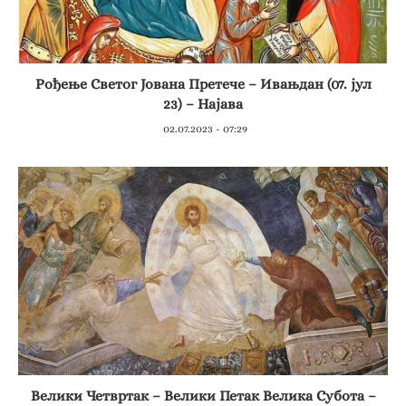
Рођење Светог Јована Претече – Ивањдан (07. јул
23) – Најава
02.07.2023 - 07:29
Велики Четвртак – Велики Петак Велика Субота –