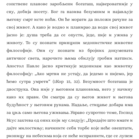
сопствене планове заробљени богаташ, највероватније у
сну, добија посету. Бог га назива безумним и најављује
његову смрт исте ноћи. Он ће морати да положи рачуне за
свој живот. А како је водио и планирао да води свој живот
јасно је: душа треба да се опусти, једе, пије и ужива у
животу. То су познати принципи хедонистичке животне
философије. Они су познати из бројних докумената
античког света, нарочито њима обилују гробни натписи.
Апостол Павле јасно критикује хедонизам као животну
философију: „Ако мртви не устају, да једемо и пијемо, јер
ћемо сутра умрети“ (1Кор 15, 32). Безумност богаташа је
двострука. Она није у његовим плановима, него у начину
како их прави. Он сматра да су његов живот и његова
будућност у његовим рукама. Надаље, стицање добара има
за циљ само његова уживања. Управо супротно томе, Господ
Исус захтева од оних који му следују: „Продајте што имате и
дајте милостињу; начините себи торбе које неће овештати,
ризницу на небесима која се неће испразнити, где се лупеж