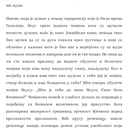
ми људи.
Наиме, када је дошао у земљу гадаринску која је била према
Галилеји, Исус срете једнога човјека кога су мучили
нечисти духови, који је, како Јеванђеље каже, некада тако
био мучен да су га дуси гонили кроз пустињу и није се
облачио у хаљине него је био наг а неријетко су га људи
везивали оковима и ланцима али он је све кидао. Не знам да
ли сте имали прилику да видите обузетог и болесног
човјека који има неку надљудску снагу, надљудску бол и
несрећу а којим има опет оно људско у себи јер је човјек,
створ Божији и има божанско у себи? Шта говори обузети
човјек Исусу: ,,Шта је теби до мене Исусе, Сине Бога
Вишњега?“ Човјекова немоћ и слабост долазе до изражаја у
поређењу са Божијом величином, јер присуство Бога
разоткрива мизерност грешника, вјечност Вјечнога поред
пролазности пролазнога. Већ другу реченицу, након
реченице вапаја, изговара демон устима умоболног који