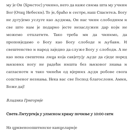
му је Он (Христос) учинио, него да каже свима шта му учини
Бог (Отац Небески). То је, браћо и сестре, наш Спаситељ. Богу
не дугујемо услуге као људима, Он нас чини слободним и
све што нам је подарио јесте незаслужен дар који не
можемо отплатити. Тако треба ми да чинимо, да
проповједамо о Богу као Богу слободе и љубави. И
свештенство и народ заједно да служе Богу у слободи. А не
као нека свештена лица која савјетују људе да сједе поред
њихових ногу не радећи ништа без њиховог знања и
сагласноти и тако чинећи од вјерних људи робове свога
сопственог незнања. Нека вас све Господ благослови. Амин,
Боже дај!
Владика Григорије
Света Литургија у улмском храму почиње у 10:00 сати
Из црквеноопштинске канцеларије