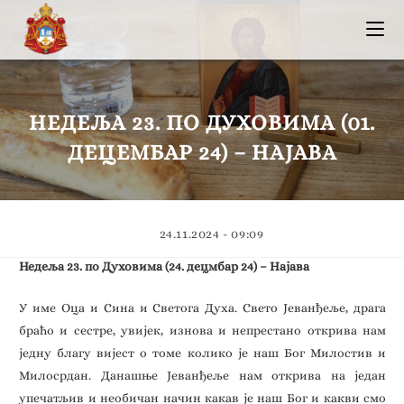
НЕДЕЉА 23. ПО ДУХОВИМА (01.
ДЕЦЕМБАР 24) – НАЈАВА
24.11.2024 - 09:09
Недеља 23. по Духовима (24. децмбар 24) – Најава
У име Оца и Сина и Светога Духа. Свето Јеванђеље, драга
браћо и сестре, увијек, изнова и непрестано открива нам
једну благу вијест о томе колико је наш Бог Милостив и
Милосрдан. Данашње Јеванђеље нам открива на један
упечатљив и необичан начин какав је наш Бог и какви смо