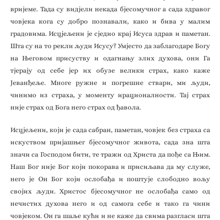
вријеме. Тада су видјели некада бјесомучног а сада здравог
човјека кога су добро познавали, како и бива у малим
градовима. Исцјељени је сједио крај Исуса здрав и паметан.
Шта су на то рекли људи Исусу? Умјесто да заблагодаре Богу
на Његовом присуству и одагнању злих духова, они Га
тјерају од себе јер их обузе велики страх, како каже
Јеванђеље. Многе ружне и погрешне ствари, ми људи,
чинимо из страха, у моменту ирационалности. Тај страх
није страх од Бога него страх од ђавола.
Исцјељени, који је сада сабран, паметан, човјек без страха са
искуством пријашњег бјесомучног живота, сада зна шта
значи са Господом бити, те тражи од Христа да пође са Њим.
Наш Бог није Бог који покорава и присиљава да му служе,
него је Он Бог који ослобађа и поштује слободно вољу
својих људи. Христос бјесомучног не ослобађа само од
нечистих духова него и од самога себе и тако га чини
човјеком. Он га шаље кући и не каже да свима разгласи шта