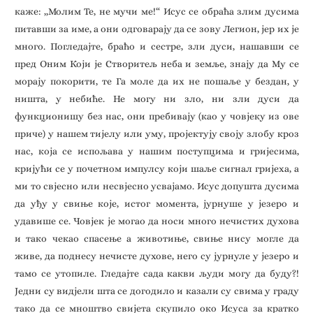
каже: ,,Молим Те, не мучи ме!“ Исус се обраћа злим дусима
питавши за име, а они одговарају да се зову Легион, јер их је
много. Погледајте, браћо и сестре, зли дуси, нашавши се
пред Оним Који је Створитељ неба и земље, знају да Му се
морају покорити, те Га моле да их не пошаље у бездан, у
ништа, у небиће. Не могу ни зло, ни зли дуси да
функционишу без нас, они пребивају (као у човјеку из ове
приче) у нашем тијелу или уму, пројектују своју злобу кроз
нас, која се испољава у нашим поступцима и гријесима,
кријући се у почетном импулсу који шаље сигнал гријеха, а
ми то свјесно или несвјесно усвајамо. Исус допушта дусима
да уђу у свиње које, истог момента, јурнуше у језеро и
удавише се. Човјек је могао да носи много нечистих духова
и тако чекао спасење а животиње, свиње нису могле да
живе, да поднесу нечисте духове, него су јурнуле у језеро и
тамо се утопиле. Гледајте сада какви људи могу да буду?!
Једни су видјели шта се догодило и казали су свима у граду
тако да се мноштво свијета скупило око Исуса за кратко