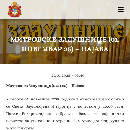
МИТРОВСКЕ ЗАДУШНИЦЕ (01.
НОВЕМБАР 25) – НАЈАВА
27.10.2025 - 09:40
Митровске Задушнице (01.11.25) – Најава
У суботу 01. новембра 2025. године у улмском храму служи
се Света Заупокојена Литургија с почетком у 10:00 сати.
После Евхаристијског сабрања, обавља се заједнички
парастос за упокојене. Потребно је у храм донети; кувано
жито и читуљу.