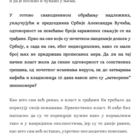
и да је носимо и чувамо у њима.
У готово свакодневном обраћању надлежних,
укључујући и председника Србије Александра Вучића,
одговорност за повећање броја заражених сваљује се на
грађане. Прво на оне који су почетком пандемије дошли у
Србију, а сада на све, због недисциплине, иако се мали
број њих не придржава прописаних мера. Да ли на тај
начин власт жели да скине одговорност са сопствених
грешака, од почетног исмевања вируса, па до затварања
кафића и кладионица 10 дана након што су „затворени“
пензионери?
Као што сам већ рекао, и власт и грађани би требало да
коригују своје понашање. Првенствено власт. И овђе бих
нагласио да су те корекције нужне како у нормалним
тако и у ванредним околностима, јер су те двије равни,
као што сам већ истакао, узрочно-посљедично повезане.