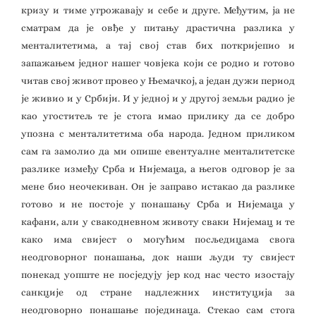
кризу и тиме угрожавају и себе и друге. Међутим, ја не
сматрам да је овђе у питању драстична разлика у
менталитетима, а тај свој став бих поткријепио и
запажањем једног нашег човјека који се родио и готово
читав свој живот провео у Њемачкој, а један дужи период
је живио и у Србији. И у једној и у другој земљи радио је
као угоститељ те је стога имао прилику да се добро
упозна с менталитетима оба народа. Једном приликом
сам га замолио да ми опише евентуалне менталитетске
разлике између Срба и Нијемаца, а његов одговор је за
мене био неочекиван. Он је заправо истакао да разлике
готово и не постоје у понашању Срба и Нијемаца у
кафани, али у свакодневном животу сваки Нијемац и те
како има свијест о могућим посљедицама свога
неодговорног понашања, док наши људи ту свијест
понекад уопште не посједују јер код нас често изостају
санкције од стране надлежних институција за
неодговорно понашање појединаца. Стекао сам стога