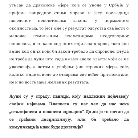
утисак да драконске мјере које се уводе у Србији у
вријеме ванредног стања управо и јесу посљедица
наведеног непоштовања закона у нормалним
околностима, то јест оне су резултат одсуства свијести о
малочас помињаним посљедицама неодговорног
понашања, и то како код оних који закон крше, тако још
више код оних који би закон требало да спроводе. Отуда
не треба да чуди што сада имамо апеле власти који се не
уважавају, а потом и увођење још строжих мјера, које,
колико видим, воде до стварања све већег притиска али
не и до постизања жељених резултата.
Људи су у страху, паници, коју надлежни појачавају
својим изјавама. Плашили су нас чак да нас чека
„италијански и шпански сценарио“. Да ли је то начин да
се грађани дисциплинују, или би требало да
комуникација ипак буде другачија?