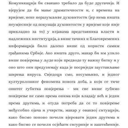
Комуникација би свакако требало да буде другачија. И
вјерујем да би мање драматичности и, с времена на
вријеме, неке неразумљиве духовитости (јер нема ништа
неумјесније од покушаја духовитости у вријеме које није
прикладно за то) у изјавама представника власти и
надлежних институција, а више тачних и благовремених
информација било далеко више од користи самим
грађанима Србије. Ако ништа друго, макар би им улило
више повјерења у људе који предводе ту важну битку и у
оно што они предузимају када је посриједи заустављање
ширења вируса. Свједоци смо, несумњиво, и једног
културолошког феномена новога доба, а који се тиче
општег губитка повјерења – ми све више губимо
повјерење не само према онима који владају већ и једни
према другима, и отуда потреба да се то повјерење
међусобно ојача и учврсти, макар у оваквој ситуацији,
како бисмо поново почели вјеровати једни другима и
како бисмо се почели осјећати сигурније и заштићеније.