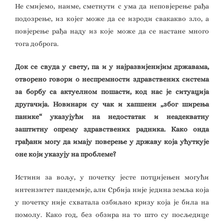
Не смијемо, наиме, сметнути с ума да неповјерење рађа
подозрење, из којег може да се изроди свакакво зло, а
повјерење рађа наду из које може да се настане много
тога доброга.
Док се свуда у свету, па и у најразвијенијим државама,
отворено говори о неспремности здравствених система
за борбу са актуелном пошасти, код нас је ситуација
другачија. Новинари су чак и хапшени „због ширења
панике“ указујући на недостатак и неадекватну
заштитну опрему здравствених радника. Како онда
грађани могу да имају поверење у државу која ућуткује
оне који указују на проблеме?
Истини за вољу, у почетку јесте потцијењен могући
интензитет пандемије, али Србија није једина земља која
у почетку није схватала озбиљно кризу која је била на
помолу. Како год, без обзира на то што су посљедице