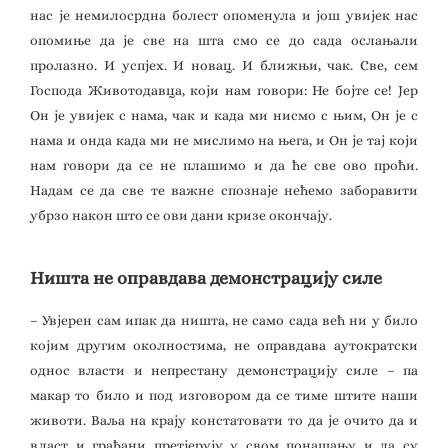
нас је немилосрдна болест опоменула и још увијек нас
опомиње да је све на шта смо се до сада ослањали
пролазно. И успјех. И новац. И ближњи, чак. Све, сем
Господа Животодавца, који нам говори: Не бојте се! Јер
Он је увијек с нама, чак и када ми нисмо с њим, Он је с
нама и онда када ми не мислимо на њега, и Он је тај који
нам говори да се не плашимо и да ће све ово проћи.
Надам се да све те важне спознаје нећемо заборавити
убрзо након што се ови дани кризе окончају.
Ништа не оправдава демонстрацију силе
– Увјерен сам ипак да ништа, не само сада већ ни у било
којим другим околностима, не оправдава аутократски
однос власти и непрестану демонстрацију силе – па
макар то било и под изговором да се тиме штите наши
животи. Ваља на крају констатовати то да је очито да и
власт и грађани претјерују у свом понашању и да су