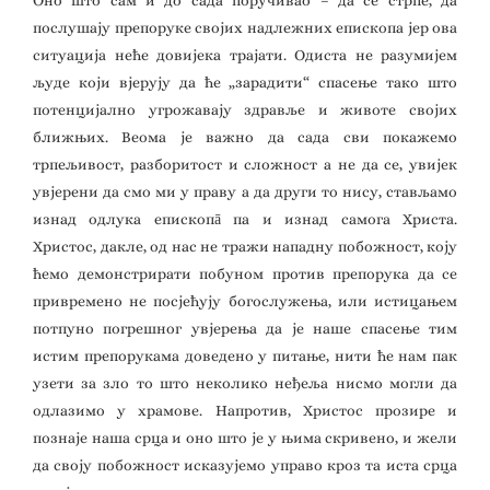
Оно што сам и до сада поручивао – да се стрпе, да
послушају препоруке својих надлежних епископа јер ова
ситуација неће довијека трајати. Одиста не разумијем
људе који вјерују да ће „зарадити“ спасење тако што
потенцијално угрожавају здравље и животе својих
ближњих. Веома је важно да сада сви покажемо
трпељивост, разборитост и сложност а не да се, увијек
увјерени да смо ми у праву а да други то нису, стављамо
изнад одлука епископā па и изнад самога Христа.
Христос, дакле, од нас не тражи нападну побожност, коју
ћемо демонстрирати побуном против препорука да се
привремено не посјећују богослужења, или истицањем
потпуно погрешног увјерења да је наше спасење тим
истим препорукама доведено у питање, нити ће нам пак
узети за зло то што неколико неђеља нисмо могли да
одлазимо у храмове. Напротив, Христос прозире и
познаје наша срца и оно што је у њима скривено, и жели
да своју побожност исказујемо управо кроз та иста срца