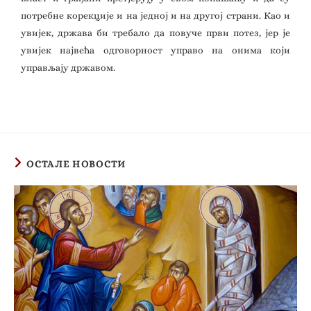
потребне корекције и на једној и на другој страни. Као и
увијек, држава би требало да повуче први потез, јер је
увијек највећа одговорност управо на онима који
управљају државом.
ОСТАЛЕ НОВОСТИ