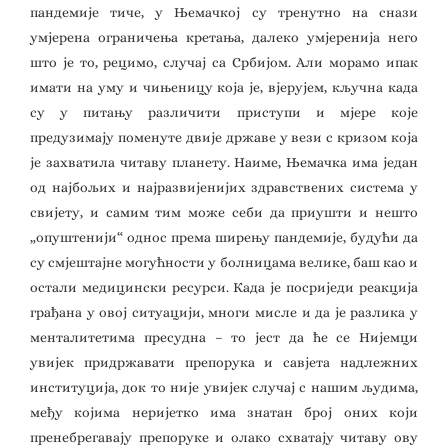
пандемије тиче, у Њемачкој су тренутно на снази
умјерена ограничења кретања, далеко умјеренија него
што је то, рецимо, случај са Србијом. Али морамо ипак
имати на уму и чињеницу која је, вјерујем, кључна када
су у питању различити приступи и мјере које
предузимају поменуте двије државе у вези с кризом која
је захватила читаву планету. Наиме, Њемачка има један
од најбољих и најразвијенијих здравствених система у
свијету, и самим тим може себи да приушти и нешто
„опуштенији“ однос према ширењу пандемије, будући да
су смјештајне могућности у болницама велике, баш као и
остали медицински ресурси. Када је посриједи реакција
грађана у овој ситуацији, многи мисле и да је разлика у
менталитетима пресудна – то јест да ће се Нијемци
увијек придржавати препорука и савјета надлежних
институција, док то није увијек случај с нашим људима,
међу којима неријетко има знатан број оних који
пренебрегавају препоруке и олако схватају читаву ову