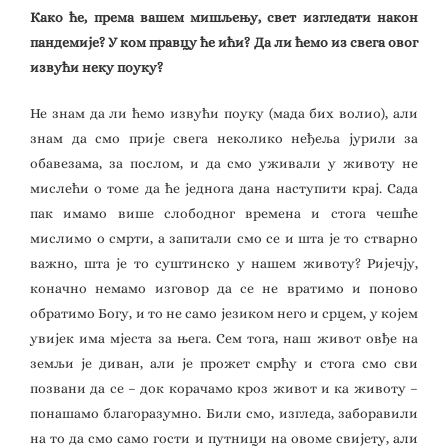
Како ће, према вашем мишљењу, свет изгледати након
пандемије? У ком правцу ће ићи? Да ли ћемо из свега овог
извући неку поуку?
Не знам да ли ћемо извући поуку (мада бих волио), али
знам да смо прије свега неколико неђеља јурили за
обавезама, за послом, и да смо уживали у животу не
мислећи о томе да ће једнога дана наступити крај. Сада
пак имамо више слободног времена и стога чешће
мислимо о смрти, а запитали смо се и шта је то стварно
важно, шта је то суштинско у нашем животу? Ријечју,
коначно немамо изговор да се не вратимо и поново
обратимо Богу, и то не само језиком него и срцем, у којем
увијек има мјеста за њега. Сем тога, наш живот овђе на
земљи је диван, али је прожет смрћу и стога смо сви
позвани да се – док корачамо кроз живот и ка животу –
понашамо благоразумно. Били смо, изгледа, заборавили
на то да смо само гости и путници на овоме свијету, али