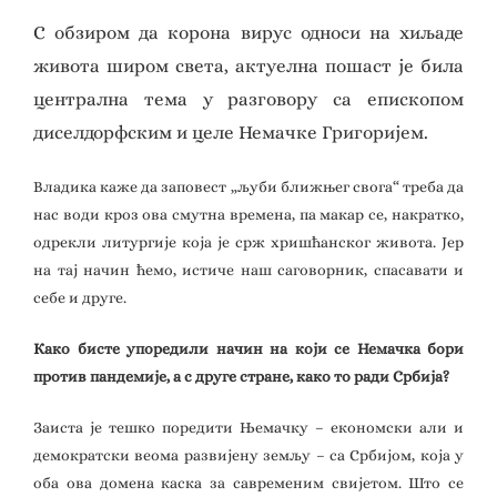
С обзиром да корона вирус односи на хиљаде
живота широм света, актуелна пошаст је била
централна тема у разговору са епископом
диселдорфским и целе Немачке Григоријем.
Владика каже да заповест „љуби ближњег свога“ треба да
нас води кроз ова смутна времена, па макар се, накратко,
одрекли литургије која је срж хришћанског живота. Јер
на тај начин ћемо, истиче наш саговорник, спасавати и
себе и друге.
Како бисте упоредили начин на који се Немачка бори
против пандемије, а с друге стране, како то ради Србија?
Заиста је тешко поредити Њемачку – економски али и
демократски веома развијену земљу – са Србијом, која у
оба ова домена каска за савременим свијетом. Што се