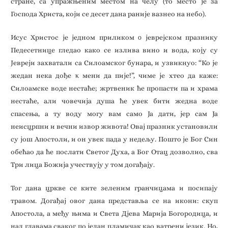
стране, са упражњеним местом на челу (то место је за
Господа Христа, који се десет дана раније вазнео на небо).
Исус Христос је једном приликом ο јеврејском празнику
Педесетнице гледао како се излива вино и вода, коју су
Јевреји захватали са Силоамског бунара, и узвикнуо: “Ко је
жедан нека дође κ мени да пије!”, чиме је хтео да каже:
Силоамске воде нестаће; жртвеник ће пропасти па и храма
нестаће, али човечија душа ће увек бити жедна воде
спасења, а ту воду могу вам само Ја дати, јер сам Ја
неисцрпни и вечни извор живота! Овај празник установили
су још Апостоли, и он увек пада у недељу. Пошто је Бог Син
обећао да ће послати Светог Духа, а Бог Отац дозволио, сва
Три лица Божија учествују у том догађају.
Тог дана цркве се ките зеленим гранчицама и посипају
травом. Догађај овог дана представља се на икони: скуп
Апостола, а међу њима и Света Дјева Марија Богородица, и
над главама сваког по један пламичак као ватрени језик. Но,