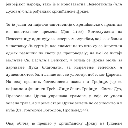
јеврејског народа, тако је и новозаветна Педесетница (или
Духови) била рођендан хришћанске Цркве.
То је један од највеличанственијих хришћанских празника
из апостолског времена (Дап 2,1-22). Богослужења на
Педесетницу одликују се вечерњом службом, која се обавља
у наставку Литургије, као спомен на то што су се Апостоли
одмах разишли по свету да проповедају; на њој се читају
молитве Св. Василија Великог; у њима се Црква моли за
даривање Духа благодати, за исцељење телесних и
душевних тегоба, и да нас он све удостоји небеског Царства.
На овај празник, богословски назван и Тројице, јер се
појавило и физички Tpeћe Лице Свете Тројице – Свети Дух,
Православна Црква украшава храмове, у које се уноси
зелена трава, а у време старе Цркве зеленило се уносило и у
куће (Св. Григорије Богослов, Проповед 44).
Овај обичај је прешао у хришћанску Цркву из Јудејске