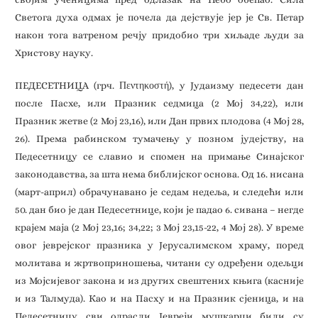
Светога духа одмах је почела да дејствује јер је Св. Петар
након тога ватреном речју придобио три хиљаде људи за
Христову науку.
ПЕДЕСЕТНИЦА (грч. Πεντηκοστή), у Јудаизму педесети дан
после Пасхе, или Празник седмица (2 Мој 34,22), или
Празник жетве (2 Мој 23,16), или Дан првих плодова (4 Мој 28,
26). Према рабинском тумачењу у позном јудејству, на
Педесетницу се славио и спомен на примање Синајског
законодавства, за шта нема библијског основа. Од 16. нисана
(март-април) обрачунавано је седам недеља, и следећи или
50. дан био је дан Педесетнице, који је падао 6. сивана – негде
крајем маја (2 Мој 23,16; 34,22; 3 Мој 23,15-22, 4 Мој 28). У време
овог јеврејског празника у Јерусалимском храму, поред
молитава и жртвоприношења, читани су одређени одељци
из Мојсијевог закона и из других свештених књига (касније
и из Талмуда). Као и на Пасху и на Празник сјеница, и на
Педесетницу сви одрасли Јевреји мушкарци били су