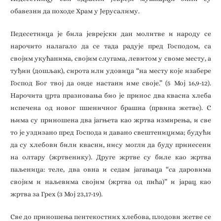
обавезни да походе Храм у Јерусалиму.
Педесетница је била јеврејски дан молитве и народу се
нарочито налагало да се тада радује пред Господом, са
својим укућанима, својим слугама, левитом у своме месту, а
туђин (дошљак), сирота или удовица “на месту које изабере
Господ Бог твој да онде настани име своје.” (5 Мој 16,9-12).
Нарочита црта празновања био је принос два квасна хлеба
испечена од новог пшеничног брашна (првина жетве). С
њима су приношена два јагњета као жртва измирења, и све
то је уздизано пред Господа и давано свештеницима; будући
да су хлебови били квасни, нису могли да буду принесени
на олтару (жртвенику). Друге жртве су биле као жртва
паљеница: теле, два овна и седам јагањаца “са даровима
својим и наљевима својим (жртва од пића)” и јарац као
жртва за Грех (3 Мој 23,17-19).
Све до приношења пентекостних хлебова, плодови жетве се