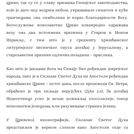
цркве, где су се у славу примања Синајског законодавства,
које је дато под ведрим небом, украшавале синагога и куће
гранчицама; ова симболика је израз благодарности Богу.
Богослужење новозаветне Цркве изванредно одражава
везу ова два истоимена празника у Старом и Новом
Израиљу, с тим што је у средишту хришћанског
литургијског песничког опуса догађај у Јерусалиму, а
старозаветни празник одлична позадина – праслика.
Као што је јављање Бога на Синају био рођендан јеврејског
народа, тако је и Силазак Светог Духа на Апостоле рођендан
хришћанске Цркве – истог дана, после проповеди Св. Петра,
обраћено је три хиљаде верујућих (ДАп 2,4). За догађај
Педесетнице уско је везан доживљај глосолалије, говор
непознатим језицима, или разумевање страних језика.
У Црквеној иконографији, Силазак Светог Духа
представљен је верном сликом како Апостоли седе са