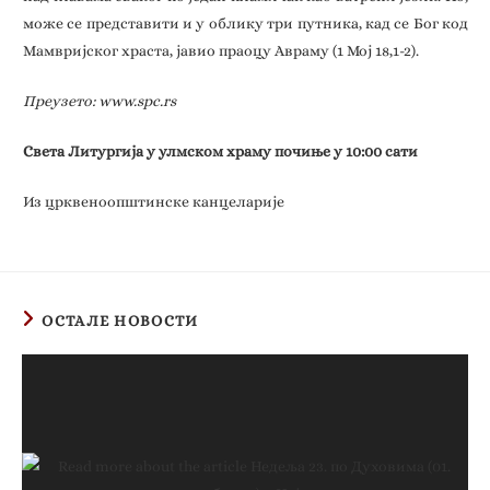
може се представити и у облику три путника, кад се Бог код
Мамвријског храста, јавио праоцу Авраму (1 Мој 18,1-2).
Преузето: www.spc.rs
Света Литургија у улмском храму почиње у 10:00 сати
Из црквеноопштинске канцеларије
ОСТАЛЕ НОВОСТИ