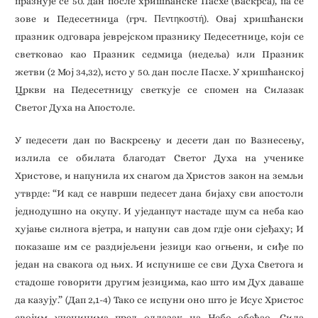
празнује се 50. дан после хришћанске Пасхе (Васкрса), па се
зове и Педесетница (грч. Πεντηκοστή). Овај хришћански
празник одговара јеврејском празнику Педесетнице, који се
светковао као Празник седмица (недеља) или Празник
жетви (2 Мој 34,32), исто у 50. дан после Пасхе. У хришћанској
Цркви на Педесетницу светкује се спомен на Силазак
Светог Духа на Апостоле.
У педесети дан по Васкрсењу и десети дан по Вазнесењу,
излила се обилата благодат Светог Духа на ученике
Христове, и напунила их снагом да Христов закон на земљи
утврде: “И кад се наврши педесет дана бијаху сви апостоли
једнодушно на окупу. И уједанпут настаде шум са неба као
хујање силнога вјетра, и напуни сав дом гдје они сјеђаху; И
показаше им се раздијељени језици као огњени, и сиђе по
један на свакога од њих. И испунише се сви Духа Светога и
стадоше говорити другим језицима, као што им Дух даваше
да казују.” (Дaп 2,1-4) Тако се испуни оно што је Исус Христос
својим ученицима пред одлазак на Небо обећао. Сила