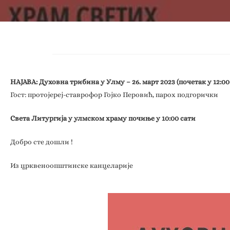
НАЈАВА: Духовна трибина у Улму – 26. март 2023 (почетак у 12:0
Гост: протојереј-ставрофор Гојко Перовић, парох подгорички
Света Литургија у улмском храму почиње у 10:00 сати
Добро сте дошли !
Из црквеноопштинске канцеларије